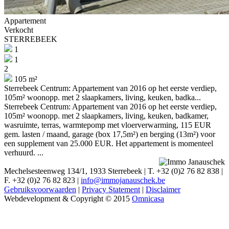
Appartement
Verkocht
STERREBEEK
1
1
2
105 m²
Sterrebeek Centrum: Appartement van 2016 op het eerste verdiep,
105m² woonopp. met 2 slaapkamers, living, keuken, badka...
Sterrebeek Centrum: Appartement van 2016 op het eerste verdiep,
105m² woonopp. met 2 slaapkamers, living, keuken, badkamer,
wasruimte, terras, warmtepomp met vloerverwarming, 115 EUR
gem. lasten / maand, garage (box 17,5m²) en berging (13m²) voor
een supplement van 25.000 EUR. Het appartement is momenteel
verhuurd. ...
Mechelsesteenweg 134/1, 1933 Sterrebeek
|
T. +32 (0)2 76 82 838
|
F. +32 (0)2 76 82 823
|
info@immojanauschek.be
Gebruiksvoorwaarden
|
Privacy Statement
|
Disclaimer
Webdevelopment & Copyright © 2015
Omnicasa