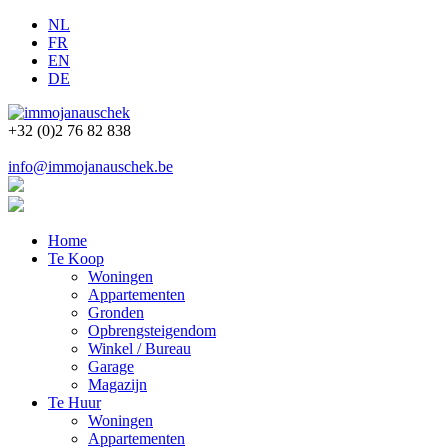
NL
FR
EN
DE
+32 (0)2 76 82 838
info@immojanauschek.be
Home
Te Koop
Woningen
Appartementen
Gronden
Opbrengsteigendom
Winkel / Bureau
Garage
Magazijn
Te Huur
Woningen
Appartementen