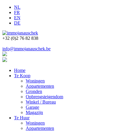
NL
FR
EN
DE
+32 (0)2 76 82 838
info@immojanauschek.be
Home
Te Koop
Woningen
Appartementen
Gronden
Opbrengsteigendom
Winkel / Bureau
Garage
Magazijn
Te Huur
Woningen
Appartementen