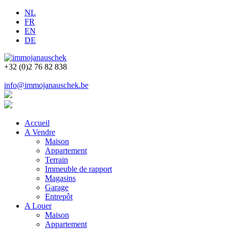
NL
FR
EN
DE
+32 (0)2 76 82 838
info@immojanauschek.be
Accueil
A Vendre
Maison
Appartement
Terrain
Immeuble de rapport
Magasins
Garage
Entrepôt
A Louer
Maison
Appartement