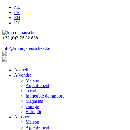
NL
FR
EN
DE
+32 (0)2 76 82 838
info@immojanauschek.be
Accueil
A Vendre
Maison
Appartement
Terrain
Immeuble de rapport
Magasins
Garage
Entrepôt
A Louer
Maison
Appartement