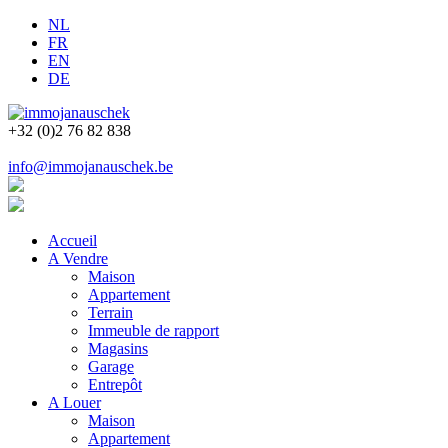
NL
FR
EN
DE
+32 (0)2 76 82 838
info@immojanauschek.be
Accueil
A Vendre
Maison
Appartement
Terrain
Immeuble de rapport
Magasins
Garage
Entrepôt
A Louer
Maison
Appartement