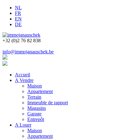
NL
FR
EN
DE
+32 (0)2 76 82 838
info@immojanauschek.be
Accueil
A Vendre
Maison
Appartement
Terrain
Immeuble de rapport
Magasins
Garage
Entrepôt
A Louer
Maison
Appartement