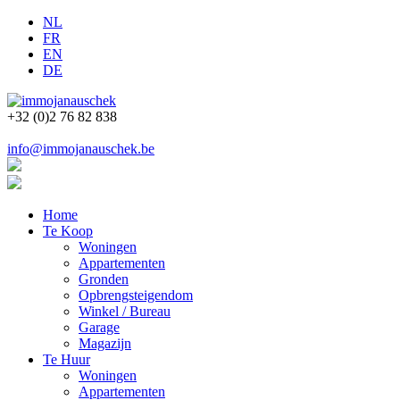
NL
FR
EN
DE
+32 (0)2 76 82 838
info@immojanauschek.be
Home
Te Koop
Woningen
Appartementen
Gronden
Opbrengsteigendom
Winkel / Bureau
Garage
Magazijn
Te Huur
Woningen
Appartementen