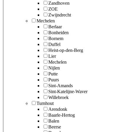
Zandhoven
ZOE
Zwijndrecht
Mechelen
Berlaar
Bonheiden
Bornem
Duffel
Heist-op-den-Berg
Lier
Mechelen
Nijlen
Putte
Puurs
Sint-Amands
Sint-Katelijne-Waver
Willebroek
Turnhout
Arendonk
Baarle-Hertog
Balen
Beerse