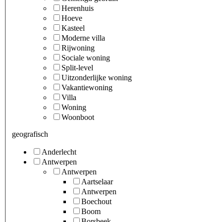
Herenhuis
Hoeve
Kasteel
Moderne villa
Rijwoning
Sociale woning
Split-level
Uitzonderlijke woning
Vakantiewoning
Villa
Woning
Woonboot
geografisch
Anderlecht
Antwerpen
Antwerpen
Aartselaar
Antwerpen
Boechout
Boom
Borsbeek