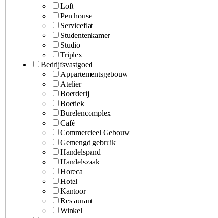
Loft
Penthouse
Serviceflat
Studentenkamer
Studio
Triplex
Bedrijfsvastgoed
Appartementsgebouw
Atelier
Boerderij
Boetiek
Burelencomplex
Café
Commercieel Gebouw
Gemengd gebruik
Handelspand
Handelszaak
Horeca
Hotel
Kantoor
Restaurant
Winkel