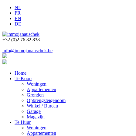
NL
FR
EN
DE
+32 (0)2 76 82 838
info@immojanauschek.be
Home
Te Koop
Woningen
Appartementen
Gronden
Opbrengsteigendom
Winkel / Bureau
Garage
Magazijn
Te Huur
Woningen
Appartementen