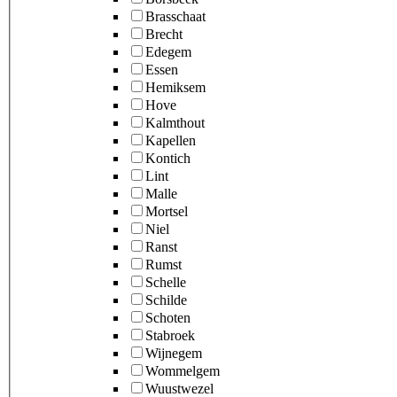
Brasschaat
Brecht
Edegem
Essen
Hemiksem
Hove
Kalmthout
Kapellen
Kontich
Lint
Malle
Mortsel
Niel
Ranst
Rumst
Schelle
Schilde
Schoten
Stabroek
Wijnegem
Wommelgem
Wuustwezel