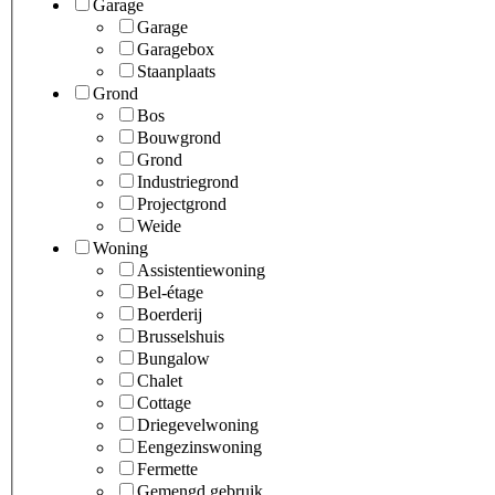
Garage
Garage
Garagebox
Staanplaats
Grond
Bos
Bouwgrond
Grond
Industriegrond
Projectgrond
Weide
Woning
Assistentiewoning
Bel-étage
Boerderij
Brusselshuis
Bungalow
Chalet
Cottage
Driegevelwoning
Eengezinswoning
Fermette
Gemengd gebruik