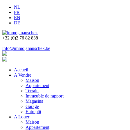
NL
FR
EN
DE
+32 (0)2 76 82 838
info@immojanauschek.be
Accueil
A Vendre
Maison
Appartement
Terrain
Immeuble de rapport
Magasins
Garage
Entrepôt
A Louer
Maison
Appartement