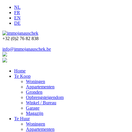
NL
FR
EN
DE
+32 (0)2 76 82 838
info@immojanauschek.be
Home
Te Koop
Woningen
Appartementen
Gronden
Opbrengsteigendom
Winkel / Bureau
Garage
Magazijn
Te Huur
Woningen
Appartementen