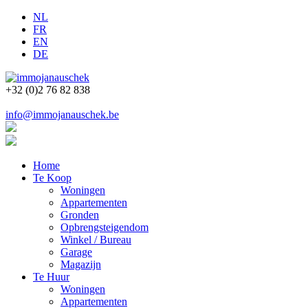
NL
FR
EN
DE
+32 (0)2 76 82 838
info@immojanauschek.be
Home
Te Koop
Woningen
Appartementen
Gronden
Opbrengsteigendom
Winkel / Bureau
Garage
Magazijn
Te Huur
Woningen
Appartementen