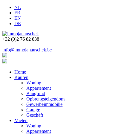
NL
FR
EN
DE
+32 (0)2 76 82 838
info@immojanauschek.be
Home
Kaufen
Woning
Appartement
Baugrund
Opbrengsteigendom
Gewerbeimmobilie
Garage
Geschäft
Mieten
Woning
Appartement