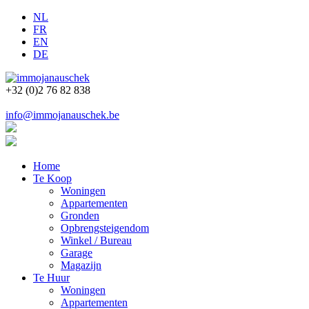
NL
FR
EN
DE
+32 (0)2 76 82 838
info@immojanauschek.be
Home
Te Koop
Woningen
Appartementen
Gronden
Opbrengsteigendom
Winkel / Bureau
Garage
Magazijn
Te Huur
Woningen
Appartementen